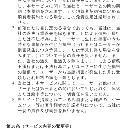
らゆる損害について一切の責任を負いません。ただ
し、本サービスに関する当社とユーザーとの間の契
約（本規約を含みます。）が消費者契約法に定める
消費者契約となる場合、この免責規定は適用されま
せん。
前項ただし書に定める場合であっても、当社は、当
社の過失（重過失を除きます。）による債務不履行
または不法行為によりユーザーに生じた損害のうち
特別な事情から生じた損害（当社またはユーザーが
損害発生につき予見し、または予見し得た場合を含
みます。）について一切の責任を負いません。ま
た、当社の過失（重過失を除きます。）による債務
不履行または不法行為によりユーザーに生じた損害
の賠償は、ユーザーから当該損害が発生した月に受
領した利用料の額を上限とします。
当社は、本サービスに関して、ユーザーと他のユー
ザーまたは第三者との間において生じた取引、連絡
または紛争等について一切責任を負いません。
当サイトに掲載されている店舗または施設の、ゲー
ムソフト等の著作権者の許諾有無について、当社は
一切の責任及び義務を負いません。
第10条（サービス内容の変更等）