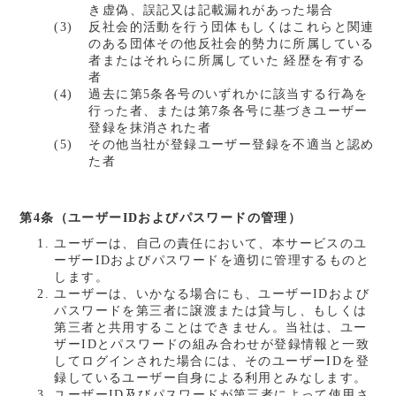
き虚偽、誤記又は記載漏れがあった場合
反社会的活動を行う団体もしくはこれらと関連
のある団体その他反社会的勢力に所属している
者またはそれらに所属していた 経歴を有する
者
過去に第5条各号のいずれかに該当する行為を
行った者、または第7条各号に基づきユーザー
登録を抹消された者
その他当社が登録ユーザー登録を不適当と認め
た者
第4条（ユーザーIDおよびパスワードの管理）
ユーザーは、自己の責任において、本サービスのユ
ーザーIDおよびパスワードを適切に管理するものと
します。
ユーザーは、いかなる場合にも、ユーザーIDおよび
パスワードを第三者に譲渡または貸与し、もしくは
第三者と共用することはできません。当社は、ユー
ザーIDとパスワードの組み合わせが登録情報と一致
してログインされた場合には、そのユーザーIDを登
録しているユーザー自身による利用とみなします。
ユーザーID及びパスワードが第三者によって使用さ