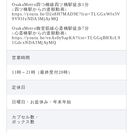
OsakaMetro四つ橋線四ツ橋駅徒歩1分
↓四ツ橋駅からの道順動画↓
https://youtu.be/D2e8H7MAD9E?list=TLGGxWfe3V
9V93IxNDA3MjAyMQ
OsakaMetro御堂筋線心斎橋駅徒歩7分
↓心斎橋駅からの道順動画↓
https://youtu.be/vnAs0y9apKA?list=TLGGqBHXcL9
1GdcxNDA3MjAyMQ
営業時間
11時～21時（最終受付20時）
定休日
日曜日・お盆休み・年末年始
カプセル数・
ボックス数