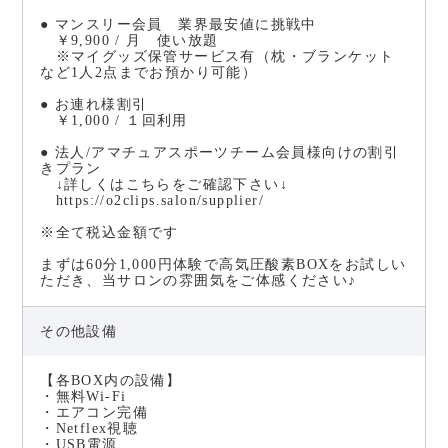
● マンスリー会員 業界最安値に挑戦中
￥9,900 / 月 使い放題
※マイグッズ保管サービス有（枕・ブランケット
など1人2点までお預かり可能）
● お連れ様割引
￥1,000 / １回利用
● 法人/アマチュアスポーツチーム会員様向けの割引
きプラン
↓詳しくはこちらをご確認下さい↓
https://o2clips.salon/supplier/
※全て税込金額です
まずは60分1,000円体験で高気圧酸素BOXをお試しい
ただき、当サロンの雰囲気をご体感ください♪
その他設備
【各BOX内の設備】
・無料Wi-Fi
・エアコン完備
・Netflex視聴
・USB電源