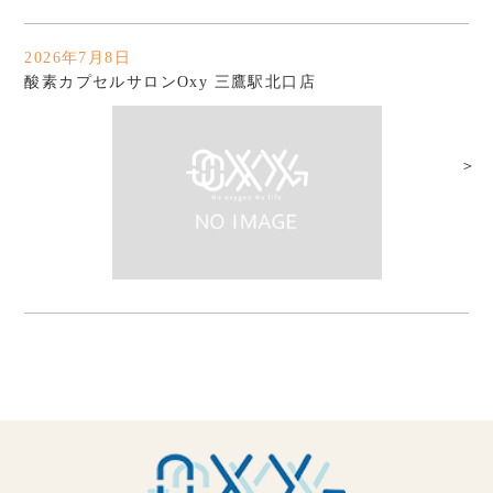
2026年7月8日
酸素カプセルサロンOxy 三鷹駅北口店