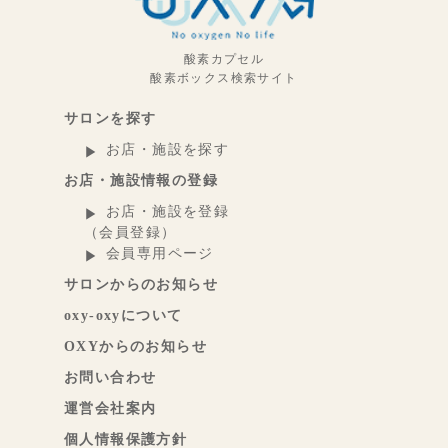
酸素カプセル
酸素ボックス検索サイト
サロンを探す
お店・施設を探す
お店・施設情報の登録
お店・施設を登録
（会員登録）
会員専用ページ
サロンからのお知らせ
oxy-oxyについて
OXYからのお知らせ
お問い合わせ
運営会社案内
個人情報保護方針