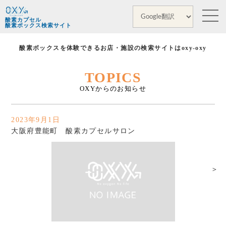
酸素カプセル
酸素ボックス検索サイト
酸素ボックスを体験できるお店・施設の検索サイトはoxy-oxy
TOPICS
OXYからのお知らせ
2023年9月1日
大阪府豊能町 酸素カプセルサロン