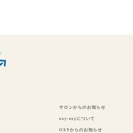
ト
サロンからのお知らせ
oxy-oxyについて
OXYからのお知らせ