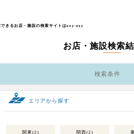
できるお店・施設の検索サイトはoxy-oxy
お店・施設検索
検索条件
エリアから探す
関東
(2)
関西
(2)