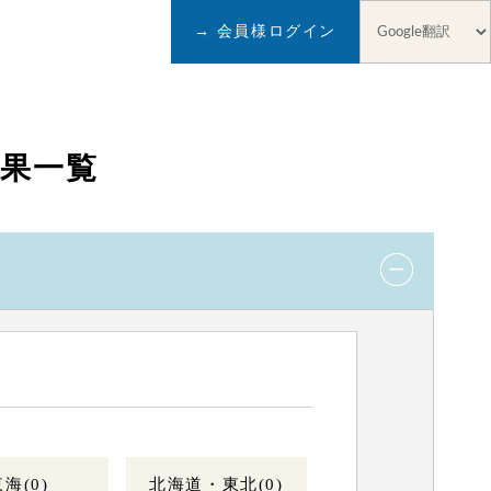
→ 会員様ログイン
結果一覧
東海
(0)
北海道・東北
(0)