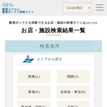
酸素カプセル
酸素ボックス検索サイト
酸素ボックスを体験できるお店・施設の検索サイトはoxy-oxy
お店・施設検索結果一覧
検索条件
エリアから探す
関東
(2)
関西
(2)
東海
(0)
北海道・東北
(0)