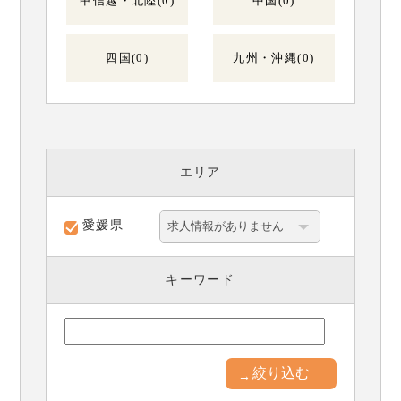
甲信越・北陸
(0)
中国
(0)
四国
(0)
九州・沖縄
(0)
エリア
愛媛県
キーワード