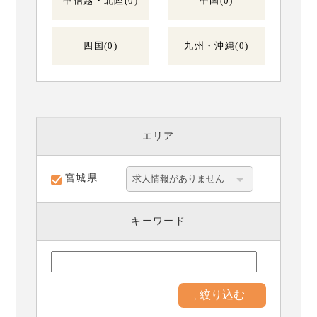
甲信越・北陸
(0)
中国
(0)
四国
(0)
九州・沖縄
(0)
エリア
宮城県
キーワード