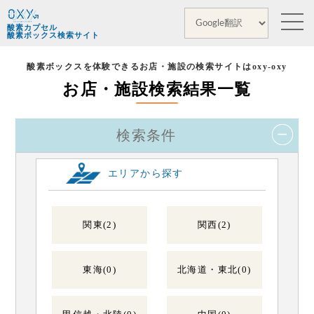
酸素カプセル
酸素ボックス検索サイト
酸素ボックスを体験できるお店・施設の検索サイトはoxy-oxy
お店・施設検索結果一覧
検索条件
エリアから探す
関東
(2)
関西
(2)
東海
(0)
北海道・東北
(0)