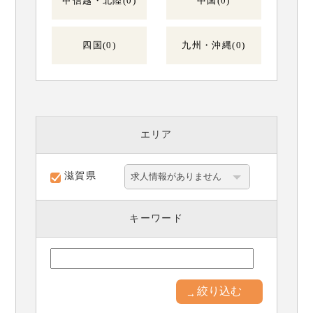
甲信越・北陸
(0)
中国
(0)
四国
(0)
九州・沖縄
(0)
エリア
滋賀県
キーワード