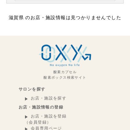
滋賀県 のお店・施設情報は見つかりませんでした
酸素カプセル
酸素ボックス検索サイト
サロンを探す
お店・施設を探す
お店・施設情報の登録
お店・施設を登録
（会員登録）
会員専用ページ