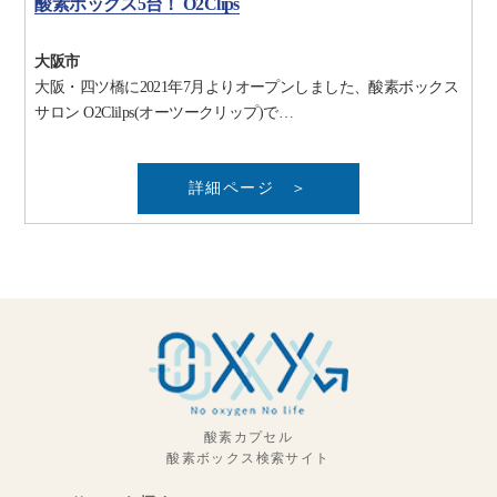
酸素ボックス5台！ O2Clips
大阪市
大阪・四ツ橋に2021年7月よりオープンしました、酸素ボックス
サロン O2Clilps(オーツークリップ)で…
詳細ページ ＞
酸素カプセル
酸素ボックス検索サイト